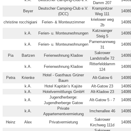
Damm 207
Deutscher Camping-Club e.V.
Krampnitzer
Beyer
1408
(DCC)
Weg 111
krielower weg
christine
rocchigiani
Ferien- & Monteurzimmer
1408
2b
Katzwanger
k.A.
Ferien- u. Monteurwohnungen
1408
Steig 5
Parnemannweg
k.A.
Ferien- u. Monteurwohnungen
1408
31
Sakrower
Pia
Bartzen
Ferienwohnung Kladow
1408
Landstraße 72
Ritterfelddamm
k.A.
Ferienwohnung Kladow
1408
124
Hotel - Gasthaus Grüner
Petra
Krienke
Alt-Gatow 6
1408
Baum
k.A.
Hotel Kapitän’s Kajüte
Alt-Gatow 23
1408
k.A.
Hotelvermittlungs GmbH
Alt-Kladow 23
1408
Jugendherberge:
k.A.
Alt-Gatow 5 - 7
1408
Jugendherberge Gatow
Private
k.A.
Imchenallee 46
1408
Appartementvermietung
Sakrower
Heinz
Alex
Privatvermietung
1408
Kirchweg 111d
Sakrower