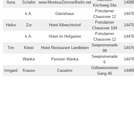
Ilona
Schäfer
www.MonteurZimmerBerlin.net
1408
Kirchweg 54a
Potsdamer
k.A.
Gästehaus
1447
Chaussee 12
Potsdamer
Heike
Zur
Hotel Albrechtshof
1447
Chaussee 104
Potsdamer
k.A.
Hotel im Hofgarten
1447
Chaussee 12
Seepromenade
Tim
Kleist
Hotel Restaurant Landleben
1447
99
Seepromenade
Wanka
Pension Wanka
1447
6
Gößweinsteiner
Irmgard
Krause
Casairmi
1448
Gang 46