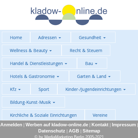
Home
Adressen
Gesundheit
Wellness & Beauty
Recht & Steuern
Handel & Dienstleistungen
Bau
Hotels & Gastronomie
Garten & Land
Kfz
Sport
Kinder-/Jugendeinrichtungen
Bildung-Kunst-Musik
Kirchliche & Soziale Einrichtungen
Vereine
Anmelden
Werben auf kladow-online.de
Kontakt
Impressum
|
|
|
|
Datenschutz
AGB
Sitemap
|
|
© by MediaMarketing Berlin 2005-2021