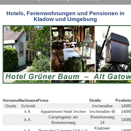
Hotels, Ferienwohnungen und Pensionen in
Kladow und Umgebung
Vorname
Nachname
Firma
Straße
Postleit
Gisela
Schmidt
Imchenallee
1408
k.A.
Appartement Hotel Imchen
Imchenallee 46
1408
Campingplatz am
Breitehornweg
k.A.
1408
Breitehornweg
24
Kladower
k.A.
Deutscher Camping-Club e.V.
1408