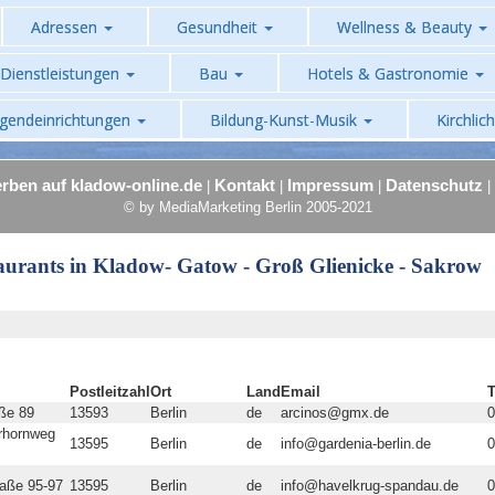
Adressen
Gesundheit
Wellness & Beauty
Dienstleistungen
Bau
Hotels & Gastronomie
ugendeinrichtungen
Bildung-Kunst-Musik
Kirchlic
rben auf kladow-online.de
Kontakt
Impressum
Datenschutz
|
|
|
|
© by MediaMarketing Berlin 2005-2021
aurants in Kladow- Gatow - Groß Glienicke - Sakrow
Postleitzahl
Ort
Land
Email
ße 89
13593
Berlin
de
arcinos@gmx.de
0
rhornweg
13595
Berlin
de
info@gardenia-berlin.de
0
aße 95-97
13595
Berlin
de
info@havelkrug-spandau.de
0