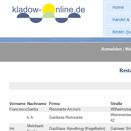
Home
Handel & 
Kinder-/J
Anmelden
We
|
Rest
Vorname
Nachname
Firma
Straße
Francesco
Santia
Ristorante Arcino's
Wilhelmstra
Weinmeiste
k.A.
Gardenia Ristorante
42
Meinhard-
Iris
Gasthaus Havelkrug (Kegelbahn)
Gatower Str