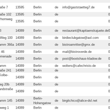
raße 7
13595
Berlin
de
info@gaststaetteg7.de
0
raße 102
13595
Berlin
de
0
rhornweg
13595
Berlin
de
0
3
14089
Berlin
de
restaurant@kapitaenskajuete.de
0
 Weg 100
14089
Berlin
de
birdieclubgatow@aol.com
0
Damm 366a
14089
Berlin
de
bistroamritter@gmx.de
0
 46
14089
Berlin
de
mail@bistroverde.de
0
romenade
14089
Berlin
de
post@bootshaus-kladow.de
0
Damm
14089
Berlin
de
wolters@cafechristo.de
0
raße 241
14089
Berlin
de
0
Kolbe-
14089
Berlin
de
0
eg 20b
14089
Berlin
de
0
andstraße
14089
Berlin
de
0
Berlin-
Damm 145
14089
de
birgitchico@alice-dsl.net
(
Hohengatow
nweg 1
14089
Berlin
de
0