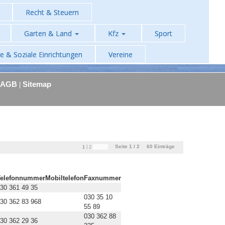
Recht & Steuern
Garten & Land
Kfz
Sport
he & Soziale Einrichtungen
Vereine
AGB
Sitemap
|
Seite 1 / 2
60
Einträge
|
1
2
Telefonnummer
Mobiltelefon
Faxnummer
30 361 49 35
030 35 10
30 362 83 968
55 89
030 362 88
30 362 29 36