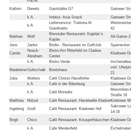
Fuchs
Kathrin
Diewitz
Gaststätte G7
Gatower St
k.A.
Imbiss: Asia Snack
Gatower St
Lieferservice: Trattoria Al
Weinmeiste
k.A.
Giardinetto
42
Bierstube Restaurant: Kapitän´s
Mathias
Wolf
Alt-Gatow 2
Kajüte
Jens
Janke
Birdie - Restaurant im Golfclub
Sparnecker
Noack-
Bistro Am Ritterfeld im Cladow
Carola
Kladower 
Abraham
Center
k.A.
Bistro Verde
Imchenallee
verl. Uferp
Madeleine
Gottschalk
Bootshaus
21
Julia
Wolters
Café Christo Havelhöhe
Kladower 
k.A.
Café in der Biberburg
Gatower St
Maximilian-
k.A.
Café Montalis
Straße 16
Matthias
Nötzel
Café Restaurant: Havelwelle Kladow
Krielower W
Sakrower L
Ingeborg
Groß
Café Restaurant: Kladower Hof
14-16
Birgit
Chico
Café Restaurant: Knusperhäuschen
Kladower 
k.A.
Cafe Weidenfeld
Eichelmate