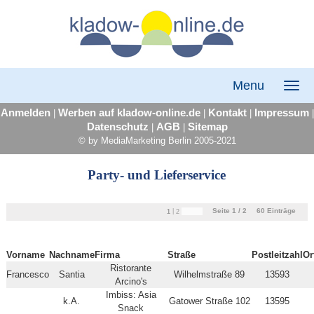
Menu
Anmelden
Werben auf kladow-online.de
Kontakt
Impressum
|
|
|
|
Datenschutz
AGB
Sitemap
|
|
© by MediaMarketing Berlin 2005-2021
Party- und Lieferservice
Seite 1 / 2
60
Einträge
|
1
2
Vorname
Nachname
Firma
Straße
Postleitzahl
Or
Ristorante
Francesco
Santia
Wilhelmstraße 89
13593
Arcino's
Imbiss: Asia
k.A.
Gatower Straße 102
13595
Snack