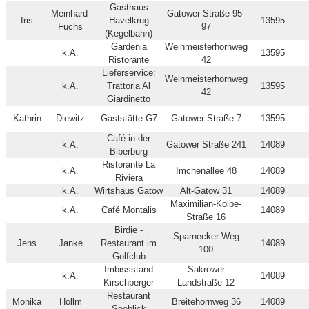
Gasthaus
Meinhard-
Gatower Straße 95-
Iris
Havelkrug
13595
Fuchs
97
(Kegelbahn)
Gardenia
Weinmeisterhornweg
k.A.
13595
Ristorante
42
Lieferservice:
Weinmeisterhornweg
k.A.
Trattoria Al
13595
42
Giardinetto
Kathrin
Diewitz
Gaststätte G7
Gatower Straße 7
13595
Café in der
k.A.
Gatower Straße 241
14089
Biberburg
Ristorante La
k.A.
Imchenallee 48
14089
Riviera
k.A.
Wirtshaus Gatow
Alt-Gatow 31
14089
Maximilian-Kolbe-
k.A.
Café Montalis
14089
Straße 16
Birdie -
Sparnecker Weg
Jens
Janke
Restaurant im
14089
100
Golfclub
Imbissstand
Sakrower
k.A.
14089
Kirschberger
Landstraße 12
Restaurant
Monika
Hollm
Breitehornweg 36
14089
Seeblick