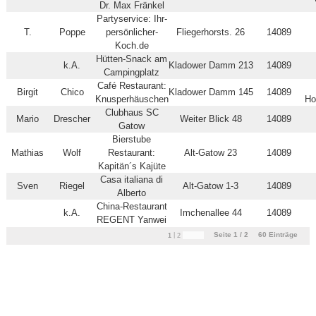
Dr. Max Fränkel
Partyservice: Ihr-
T.
Poppe
persönlicher-
Fliegerhorsts. 26
14089
Koch.de
Hütten-Snack am
k.A.
Kladower Damm 213
14089
Campingplatz
Café Restaurant:
Birgit
Chico
Kladower Damm 145
14089
Knusperhäuschen
Ho
Clubhaus SC
Mario
Drescher
Weiter Blick 48
14089
Gatow
Bierstube
Mathias
Wolf
Restaurant:
Alt-Gatow 23
14089
Kapitän´s Kajüte
Casa italiana di
Sven
Riegel
Alt-Gatow 1-3
14089
Alberto
China-Restaurant
k.A.
Imchenallee 44
14089
REGENT Yanwei
Seite 1 / 2
60
Einträge
|
1
2