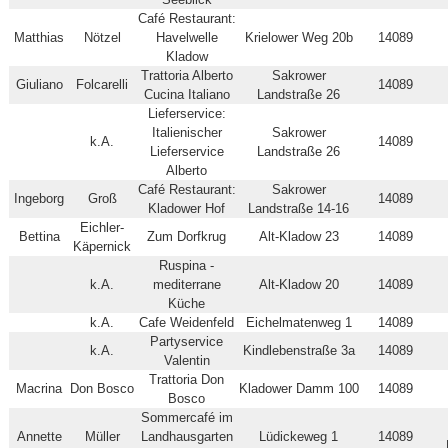
Café Restaurant:
Matthias
Nötzel
Havelwelle
Krielower Weg 20b
14089
Kladow
Trattoria Alberto
Sakrower
Giuliano
Folcarelli
14089
Cucina Italiano
Landstraße 26
Lieferservice:
Italienischer
Sakrower
k.A.
14089
Lieferservice
Landstraße 26
Alberto
Café Restaurant:
Sakrower
Ingeborg
Groß
14089
Kladower Hof
Landstraße 14-16
Eichler-
Bettina
Zum Dorfkrug
Alt-Kladow 23
14089
Käpernick
Ruspina -
k.A.
mediterrane
Alt-Kladow 20
14089
Küche
k.A.
Cafe Weidenfeld
Eichelmatenweg 1
14089
Partyservice
k.A.
Kindlebenstraße 3a
14089
Valentin
Trattoria Don
Macrina
Don Bosco
Kladower Damm 100
14089
Bosco
Sommercafé im
Annette
Müller
Landhausgarten
Lüdickeweg 1
14089