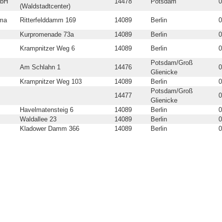
mbH
14478
Potsdam
0
(Waldstadtcenter)
ema
Ritterfelddamm 169
14089
Berlin
0
Kurpromenade 73a
14089
Berlin
0
Krampnitzer Weg 6
14089
Berlin
0
Potsdam/Groß
Am Schlahn 1
14476
0
Glienicke
Krampnitzer Weg 103
14089
Berlin
0
Potsdam/Groß
14477
0
Glienicke
Havelmatensteig 6
14089
Berlin
0
Waldallee 23
14089
Berlin
0
Kladower Damm 366
14089
Berlin
0