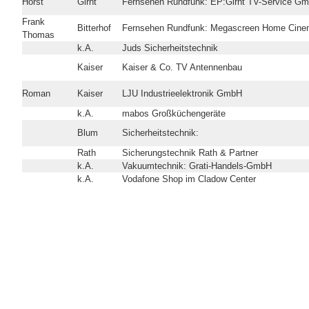
Horst
Girnt
Fernsehen Rundfunk: EP:Girnt TV-Service G
Frank
Bitterhof
Fernsehen Rundfunk: Megascreen Home Cin
Thomas
k.A.
Juds Sicherheitstechnik
Kaiser
Kaiser & Co. TV Antennenbau
Roman
Kaiser
LJU Industrieelektronik GmbH
k.A.
mabos Großküchengeräte
Blum
Sicherheitstechnik:
Rath
Sicherungstechnik Rath & Partner
k.A.
Vakuumtechnik: Grati-Handels-GmbH
k.A.
Vodafone Shop im Cladow Center