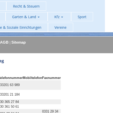
Recht & Steuern
Garten & Land
Kfz
Sport
he & Soziale Einrichtungen
Vereine
AGB
Sitemap
|
ng
Telefonnummer
Mobiltelefon
Faxnummer
33201 63 989
33201 21 184
30 365 27 84
30 361 50 61
0331 29 34