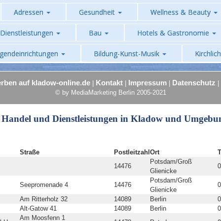
Adressen
Gesundheit
Wellness & Beauty
Dienstleistungen
Bau
Hotels & Gastronomie
ugendeinrichtungen
Bildung-Kunst-Musik
Kirchlic
rben auf kladow-online.de
Kontakt
Impressum
Datenschutz
|
|
|
|
© by MediaMarketing Berlin 2005-2021
 Handel und Dienstleistungen in Kladow und Umgebu
Straße
Postleitzahl
Ort
Potsdam/Groß
14476
0
Glienicke
Potsdam/Groß
Seepromenade 4
14476
0
Glienicke
Am Ritterholz 32
14089
Berlin
0
Alt-Gatow 41
14089
Berlin
0
Am Moosfenn 1