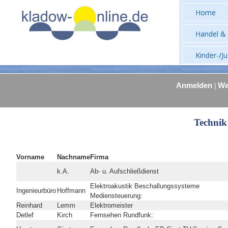
Home
Handel & 
Kinder-/J
Anmelden
We
|
Technik
Vorname
Nachname
Firma
k.A.
Ab- u. Aufschließdienst
Elektroakustik Beschallungssysteme
Ingenieurbüro
Hoffmann
Mediensteuerung:
Reinhard
Lemm
Elektromeister
Detlef
Kirch
Fernsehen Rundfunk: