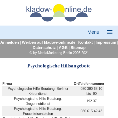
Menu
Anmelden
Werben auf kladow-online.de
Kontakt
Impressum
|
|
|
|
Datenschutz
AGB
Sitemap
|
|
© by MediaMarketing Berlin 2005-2021
Psychologische Hilfsangebote
Firma
Ort
Telefonnummer
Psychologische Hilfe Beratung: Berliner
030 390 63-10
Krisendienst
bis -90
Psychologische Hilfe Beratung:
192 37
Drogennotdienst
Psychologische Hilfe Beratung:
030 615 42 43
Frauenkrisentelefon