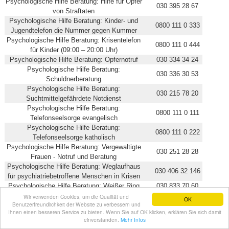
Psychologische Hilfe Beratung: Hilfe für Opfer
030 395 28 67
von Straftaten
Psychologische Hilfe Beratung: Kinder- und
0800 111 0 333
Jugendtelefon die Nummer gegen Kummer
Psychologische Hilfe Beratung: Krisentelefon
0800 111 0 444
für Kinder (09:00 – 20:00 Uhr)
Psychologische Hilfe Beratung: Opfernotruf
030 334 34 24
Psychologische Hilfe Beratung:
030 336 30 53
Schuldnerberatung
Psychologische Hilfe Beratung:
030 215 78 20
Suchtmittelgefährdete Notdienst
Psychologische Hilfe Beratung:
0800 111 0 111
Telefonseelsorge evangelisch
Psychologische Hilfe Beratung:
0800 111 0 222
Telefonseelsorge katholisch
Psychologische Hilfe Beratung: Vergewaltigte
030 251 28 28
Frauen - Notruf und Beratung
Psychologische Hilfe Beratung: Weglaufhaus
030 406 32 146
für psychiatriebetroffene Menschen in Krisen
Psychologische Hilfe Beratung: Weißer Ring
030 833 70 60
Wir verwenden Cookies, um die Qualität und
OK
Benutzerfreundlichkeit der Website zu verbessern und
Ihnen einen besseren Service zu bieten. Wenn Sie auf OK klicken, erklären Sie sich damit
einverstanden.
Mehr Infos