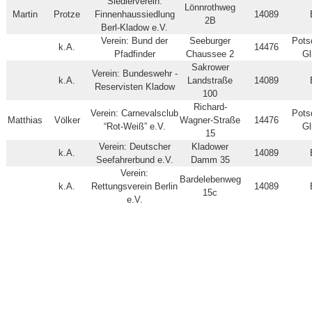
Siedlerverein:
Lönnrothweg
Martin
Protze
Finnenhaussiedlung
14089
2B
Berl-Kladow e.V.
Verein: Bund der
Seeburger
Pots
k.A.
14476
Pfadfinder
Chaussee 2
Gl
Sakrower
Verein: Bundeswehr -
k.A.
Landstraße
14089
Reservisten Kladow
100
Richard-
Verein: Carnevalsclub
Pots
Matthias
Völker
Wagner-Straße
14476
“Rot-Weiß” e.V.
Gl
15
Verein: Deutscher
Kladower
k.A.
14089
Seefahrerbund e.V.
Damm 35
Verein:
Bardelebenweg
k.A.
Rettungsverein Berlin
14089
15c
e.V.