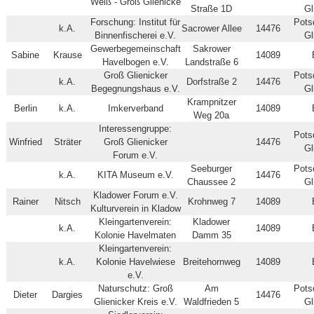
Weiß - Groß Glienicke
Straße 1D
Gl
Forschung: Institut für
Pots
k.A.
Sacrower Allee
14476
Binnenfischerei e.V.
Gl
Gewerbegemeinschaft
Sakrower
Sabine
Krause
14089
Havelbogen e.V.
Landstraße 6
Groß Glienicker
Pots
k.A.
Dorfstraße 2
14476
Begegnungshaus e.V.
Gl
Krampnitzer
Berlin
k.A.
Imkerverband
14089
Weg 20a
Interessengruppe:
Pots
Winfried
Sträter
Groß Glienicker
14476
Gl
Forum e.V.
Seeburger
Pots
k.A.
KITA Museum e.V.
14476
Chaussee 2
Gl
Kladower Forum e.V.
Rainer
Nitsch
Krohnweg 7
14089
Kulturverein in Kladow
Kleingartenverein:
Kladower
k.A.
14089
Kolonie Havelmaten
Damm 35
Kleingartenverein:
k.A.
Kolonie Havelwiese
Breitehornweg
14089
e.V.
Naturschutz: Groß
Am
Pots
Dieter
Dargies
14476
Glienicker Kreis e.V.
Waldfrieden 5
Gl