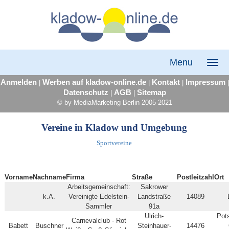
Menu
Anmelden
Werben auf kladow-online.de
Kontakt
Impressum
|
|
|
|
Datenschutz
AGB
Sitemap
|
|
© by MediaMarketing Berlin 2005-2021
Vereine in Kladow und Umgebung
Sportvereine
Vorname
Nachname
Firma
Straße
Postleitzahl
Ort
Arbeitsgemeinschaft:
Sakrower
k.A.
Vereinigte Edelstein-
Landstraße
14089
Sammler
91a
Ulrich-
Pot
Carnevalclub - Rot
Babett
Buschner
Steinhauer-
14476