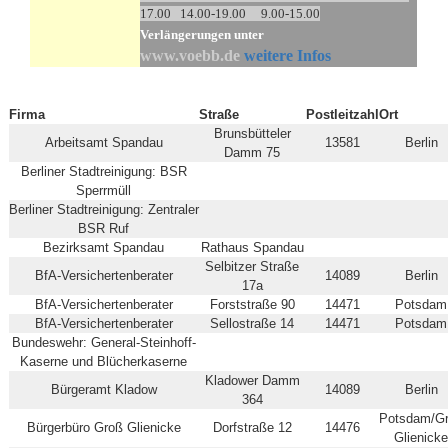
17.00 14.00-19.00 9.00-15.00
Verlängerungen unter
www.voebb.de
weitere Infos
Firma
Straße
Postleitzahl
Ort
Brunsbütteler
Arbeitsamt Spandau
13581
Berlin
Damm 75
Berliner Stadtreinigung: BSR
Sperrmüll
Berliner Stadtreinigung: Zentraler
BSR Ruf
Bezirksamt Spandau
Rathaus Spandau
Selbitzer Straße
BfA-Versichertenberater
14089
Berlin
17a
BfA-Versichertenberater
Forststraße 90
14471
Potsdam
BfA-Versichertenberater
Sellostraße 14
14471
Potsdam
Bundeswehr: General-Steinhoff-
Kaserne und Blücherkaserne
Kladower Damm
Bürgeramt Kladow
14089
Berlin
364
Potsdam/G
Bürgerbüro Groß Glienicke
Dorfstraße 12
14476
Glienick