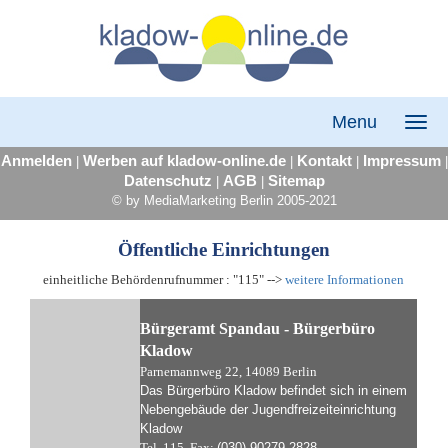
Menu
Anmelden
Werben auf kladow-online.de
Kontakt
Impressum
|
|
|
|
Datenschutz
AGB
Sitemap
|
|
© by MediaMarketing Berlin 2005-2021
Öffentliche Einrichtungen
einheitliche Behördenrufnummer : "115" -->
weitere Informationen
Bürgeramt Spandau -
Bürgerbüro
Kladow
Parnemannweg 22, 14089 Berlin
Das Bürgerbüro Kladow befindet sich in einem
Nebengebäude der Jugendfreizeiteinrichtung
Kladow
Tel. 115, Fax:
(030) 90279-2828