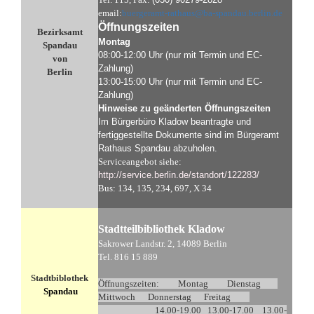
email:
buergeramt-rathaus@ba-spandau.berlin.de
Öffnungszeiten
Bezirksamt
Montag
Spandau
08:00-12:00 Uhr (nur mit Termin und EC-
von
Zahlung)
Berlin
13:00-15:00 Uhr (nur mit Termin und EC-
Zahlung)
Hinweise zu geänderten Öffnungszeiten
Im Bürgerbüro Kladow beantragte und
fertiggestellte Dokumente sind im Bürgeramt
Rathaus Spandau abzuholen.
Serviceangebot siehe:
http://service.berlin.de/standort/122283/
Bus: 134, 135, 234, 697, X 34
Stadtteilbibliothek Kladow
Sakrower Landstr. 2, 14089 Berlin
Tel. 816 15 889
Stadtbiblothek
Öffnungszeiten: Montag Dienstag
Spandau
Mittwoch Donnerstag Freitag
14.00-19.00 13.00-17.00 13.00-