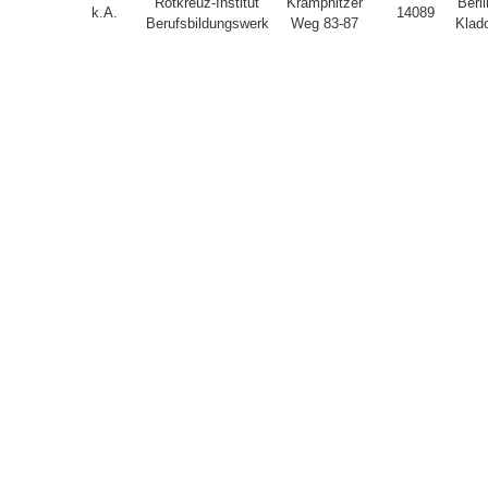
Rotkreuz-Institut
Krampnitzer
Berli
k.A.
14089
Berufsbildungswerk
Weg 83-87
Klad