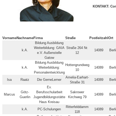
KONTAKT:
Co
Vorname
Nachname
Firma
Straße
Postleitzahl
Ort
Bildung Ausbildung
Weiterbildung: GAIA
Straße 264 Nr.
k.A.
14089
Berl
e.V. Außenstelle
12
Gatow
Bildung Ausbildung
Hottengrundweg
k.A.
Weiterbildung:
14089
Berl
10
Personalentwicklung
Amelia-Earhart-
Isa
Raatz
Die GerneLerner
14089
Berl
Straße 31
Ev.
Götz-
Berufsschularbeit
Sakrower
Marcus
14089
Berl
Guerlin
Jugendbildungsstätte
Kirchweg 79
Haus Kreisau
Ritterfelddamm
k.A.
PC-Schulungen
14089
Berl
118