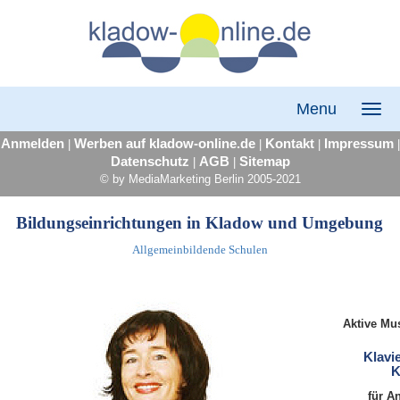
Menu
Anmelden
Werben auf kladow-online.de
Kontakt
Impressum
|
|
|
|
Datenschutz
AGB
Sitemap
|
|
© by MediaMarketing Berlin 2005-2021
Bildungseinrichtungen in Kladow und Umgebung
Allgemeinbildende Schulen
Aktive Mu
Klavi
K
für A