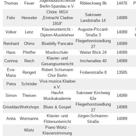
Jugendblasorchester
Thomas
Feuer
Ribbeckweg 8b
14476
P
Berlin-Spandau e.V.
Chöre: MGV
Sakrower
Felix
Henseler
„Eintracht Cladow
14089
Landstraße 14
1919“
Klavierunterricht -
Auguste-Piccard-
Volker
Lenz
14089
Diplom-Musiklehrer
Straße 3
Fliegerhorstsiedlung
Reinhard
Ohms
Bluebilly Pancake
14089
27
Hans
Pfeiffer
Musikschule:
Weiter Blick 24
14089
Klavier- und
Corinna
Reich
Imchenallee 40
14089
Gesangsunterricht
Eva-
Robert Schumann
Rengert
Frobenstraße 8
13585
Maria
Chor Berlin
Viva musica Kladow
Petra
Schröder
e.V.
HavArt
Sakrower Kirchweg
Simon
Theisen
14089
Musikakademie
62e
Fliegerhorstsiedlung
Griseldas
Workshops
Blues & Gospel
14089
27
Klavier- und
Jürgen-Schramm-
Anita
Wormanns
14089
Flötenunterricht
Straße
Piano Würtz -
Würtz
Klavierstimmung