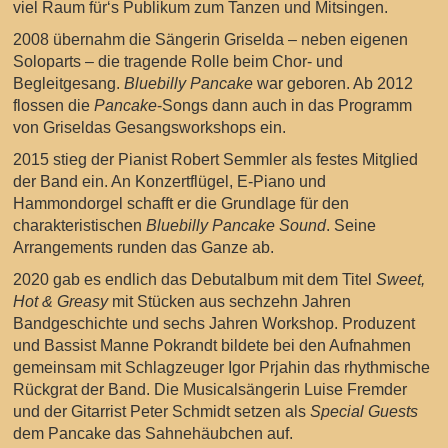
viel Raum für‘s Publikum zum Tanzen und Mitsingen.
2008 übernahm die Sängerin Griselda – neben eigenen
Soloparts – die tragende Rolle beim Chor- und
Begleitgesang.
Bluebilly Pancake
war geboren. Ab 2012
flossen die
Pancake
-Songs dann auch in das Programm
von Griseldas Gesangsworkshops ein.
2015 stieg der Pianist Robert Semmler als festes Mitglied
der Band ein. An Konzertflügel, E-Piano und
Hammondorgel schafft er die Grundlage für den
charakteristischen
Bluebilly Pancake
Sound
. Seine
Arrangements runden das Ganze ab.
2020 gab es endlich das Debutalbum mit dem Titel
Sweet,
Hot & Greasy
mit Stücken aus sechzehn Jahren
Bandgeschichte und sechs Jahren Workshop. Produzent
und Bassist Manne Pokrandt bildete bei den Aufnahmen
gemeinsam mit Schlagzeuger Igor Prjahin das rhythmische
Rückgrat der Band. Die Musicalsängerin Luise Fremder
und der Gitarrist Peter Schmidt setzen als
Special Guests
dem Pancake das Sahnehäubchen auf.