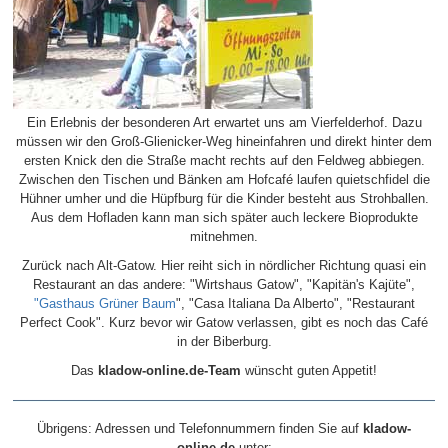
Ein Erlebnis der besonderen Art erwartet uns am Vierfelderhof. Dazu
müssen wir den Groß-Glienicker-Weg hineinfahren und direkt hinter dem
ersten Knick den die Straße macht rechts auf den Feldweg abbiegen.
Zwischen den Tischen und Bänken am Hofcafé laufen quietschfidel die
Hühner umher und die Hüpfburg für die Kinder besteht aus Strohballen.
Aus dem Hofladen kann man sich später auch leckere Bioprodukte
mitnehmen.
Zurück nach Alt-Gatow. Hier reiht sich in nördlicher Richtung quasi ein
Restaurant an das andere: "Wirtshaus Gatow", "Kapitän's Kajüte",
"Gasthaus Grüner Baum
", "Casa Italiana Da Alberto", "Restaurant
Perfect Cook". Kurz bevor wir Gatow verlassen, gibt es noch das Café
in der Biberburg.
Das
kladow-online.de-Team
wünscht guten Appetit!
Übrigens: Adressen und Telefonnummern finden Sie auf
kladow-
online.de
unter: