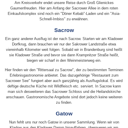
Am Kreisverkehr endet unsere Reise durch Groß Glienickes
Gaumenfreuden. Hier am Anfang der Sacrower Allee in dem roten
Einkaufskomplex sind noch ein "Döner Kebab"-Laden und ein "Asia-
Schnell-Imbiss" zu erwähnen.
Sacrow
Ein ganz anderer Ausflug ist der nach Sacrow. Starten wir am Kladower
Dorfkrug, dann brauchen wir nur der Sakrower Landstraße etwa
viereinhalb Kilometer weit folgen. Sobald wir in Brandenburg sind heißt
sie Kladower Straße und bevor sie dann Krampnitzer Straße heißt,
biegen wir scharf in den Weinmeisterweg ein.
Hier finden wir den "Rittersaal zu Sacrow", der zu bestimmten Terminen
Erlebnisgastronomie anbietet. Das dazugehörige "Restaurant zum
Sacrower See" fungiert aber auch ganzjährig als Ausflugslokal. Es wird
deftige deutsche Küche mit Wildfleisch etc. serviert. In Sacrow kann
man sich desweiteren das Sacrower Schloss und die Heilandskirche
anschauen. Gastronomische Angebote sind dort jedoch keine weiteren
zu finden.
Gatow
Nun fehlt uns nur noch Gatow in unserer Sammlung. Wenn wir von
Kladow aus den Kladower Damm hinauffahren, überqueren wir am