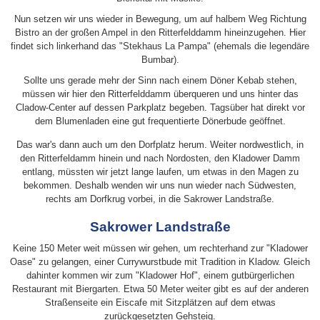
Nun setzen wir uns wieder in Bewegung, um auf halbem Weg Richtung
Bistro an der großen Ampel in den Ritterfelddamm hineinzugehen. Hier
findet sich linkerhand das "Stekhaus La Pampa" (ehemals die legendäre
Bumbar).
Sollte uns gerade mehr der Sinn nach einem Döner Kebab stehen,
müssen wir hier den Ritterfelddamm überqueren und uns hinter das
Cladow-Center auf dessen Parkplatz begeben. Tagsüber hat direkt vor
dem Blumenladen eine gut frequentierte Dönerbude geöffnet.
Das war's dann auch um den Dorfplatz herum. Weiter nordwestlich, in
den Ritterfeldamm hinein und nach Nordosten, den Kladower Damm
entlang, müssten wir jetzt lange laufen, um etwas in den Magen zu
bekommen. Deshalb wenden wir uns nun wieder nach Südwesten,
rechts am Dorfkrug vorbei, in die Sakrower Landstraße.
Sakrower Landstraße
Keine 150 Meter weit müssen wir gehen, um rechterhand zur "Kladower
Oase" zu gelangen, einer Currywurstbude mit Tradition in Kladow. Gleich
dahinter kommen wir zum "Kladower Hof", einem gutbürgerlichen
Restaurant mit Biergarten. Etwa 50 Meter weiter gibt es auf der anderen
Straßenseite ein Eiscafe mit Sitzplätzen auf dem etwas
zurückgesetzten Gehsteig.