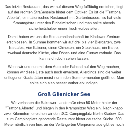
Das letzte Restaurant, das wir auf diesem Weg fußläufig erreichen, liegt
auf der rechten Straßenseite hinter dem Optiker. Es ist die "Trattoria
Alberto", ein italienisches Restaurant mit Gartenterasse. Es hat viele
Stammgäste unter den Einheimischen und man sollte abends
sicherheitshalber einen Tisch vorbestellen.
Damit haben wir uns die Restaurantlandschaft im Kladower Zentrum
erschlossen. In Summe kommen wir auf drei bis vier Biergärten, zwei
Eiscafes, vier Italiener, einen Chinesen, ein Steakhaus, ein Bistro,
zweimal deutsche Küche, eine Döner- und eine Currywurstbude. Das
kann sich doch sehen lassen.
Wenn wir uns nun mit dem Auto oder Fahrrad auf den Weg machen,
können wir diese Liste auch noch erweitern. Allerdings sind die weiter
entlegenen Gaststätten meist nur in den Sommermonaten geöffnet. Man
sollte sich also besser vorher erkundigen.
Groß Glienicker See
Wir verlassen die Sakrower Landstraße etwa 50 Meter hinter der
"Trattoria Alberto" und biegen in den Krampnitzer Weg ein. Nach knapp
zwei Kilometern erreichen wir den DCC-Campingplatz Berlin-Kladow. Das
zum Campingplatz gehörende Restaurant bietet deutsche Küche. 500
Meter nördlich von hier, an der Verlängerten Uferpromenade gibt es noch