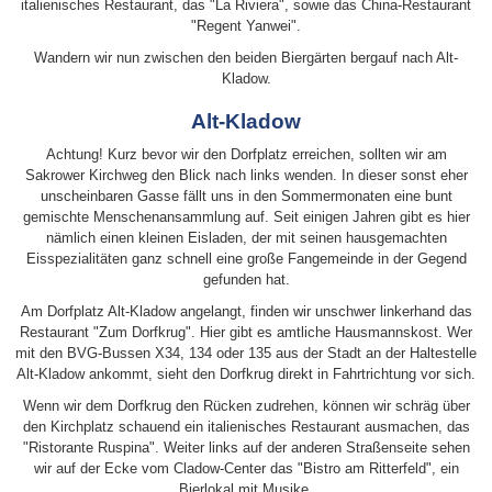
italienisches Restaurant, das "La Riviera", sowie das China-Restaurant
"Regent Yanwei".
Wandern wir nun zwischen den beiden Biergärten bergauf nach Alt-
Kladow.
Alt-Kladow
Achtung! Kurz bevor wir den Dorfplatz erreichen, sollten wir am
Sakrower Kirchweg den Blick nach links wenden. In dieser sonst eher
unscheinbaren Gasse fällt uns in den Sommermonaten eine bunt
gemischte Menschenansammlung auf. Seit einigen Jahren gibt es hier
nämlich einen kleinen Eisladen, der mit seinen hausgemachten
Eisspezialitäten ganz schnell eine große Fangemeinde in der Gegend
gefunden hat.
Am Dorfplatz Alt-Kladow angelangt, finden wir unschwer linkerhand das
Restaurant "Zum Dorfkrug". Hier gibt es amtliche Hausmannskost. Wer
mit den BVG-Bussen X34, 134 oder 135 aus der Stadt an der Haltestelle
Alt-Kladow ankommt, sieht den Dorfkrug direkt in Fahrtrichtung vor sich.
Wenn wir dem Dorfkrug den Rücken zudrehen, können wir schräg über
den Kirchplatz schauend ein italienisches Restaurant ausmachen, das
"Ristorante Ruspina". Weiter links auf der anderen Straßenseite sehen
wir auf der Ecke vom Cladow-Center das "Bistro am Ritterfeld", ein
Bierlokal mit Musike.