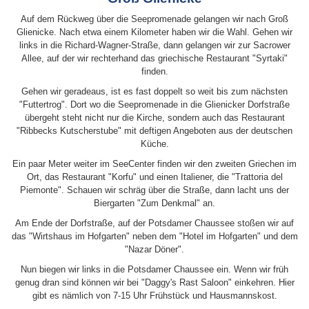
Auf dem Rückweg über die Seepromenade gelangen wir nach Groß
Glienicke. Nach etwa einem Kilometer haben wir die Wahl. Gehen wir
links in die Richard-Wagner-Straße, dann gelangen wir zur Sacrower
Allee, auf der wir rechterhand das griechische Restaurant "Syrtaki"
finden.
Gehen wir geradeaus, ist es fast doppelt so weit bis zum nächsten
"Futtertrog". Dort wo die Seepromenade in die Glienicker Dorfstraße
übergeht steht nicht nur die Kirche, sondern auch das Restaurant
"Ribbecks Kutscherstube" mit deftigen Angeboten aus der deutschen
Küche.
Ein paar Meter weiter im SeeCenter finden wir den zweiten Griechen im
Ort, das Restaurant "Korfu" und einen Italiener, die "Trattoria del
Piemonte". Schauen wir schräg über die Straße, dann lacht uns der
Biergarten "Zum Denkmal" an.
Am Ende der Dorfstraße, auf der Potsdamer Chaussee stoßen wir auf
das "Wirtshaus im Hofgarten" neben dem "Hotel im Hofgarten" und dem
"Nazar Döner".
Nun biegen wir links in die Potsdamer Chaussee ein. Wenn wir früh
genug dran sind können wir bei "Daggy's Rast Saloon" einkehren. Hier
gibt es nämlich von 7-15 Uhr Frühstück und Hausmannskost.