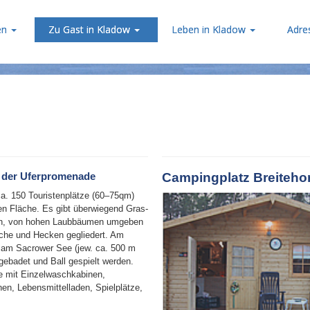
en
Zu Gast in Kladow
Leben in Kladow
Adre
Campingplatz Breiteho
 der Uferpromenade
ca. 150 Touristenplätze (60–75qm)
en Fläche. Es gibt überwiegend Gras-
n, von hohen Laubbäumen umgeben
che und Hecken gegliedert. Am
 am Sacrower See (jew. ca. 500 m
 gebadet und Ball gespielt werden.
e mit Einzelwaschkabinen,
n, Lebensmittelladen, Spielplätze,