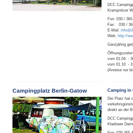
DCC Campingpl
Krampnitzer W
Fon: 030 / 365
Fax: 030 / 36
E-Mail:
info@d
Web:
http://w
Ganzjährig geö
Öffnungszeiten
vom 01.04. - 3
vom 01.10. - 3
(Anreise nur bi
Campingplatz Berlin-Gatow
Camping in
Der Platz hat 
verkehrsgünsti
direkt an der 
DCC Campingpl
Kladower Damm
Fon: 030 365 