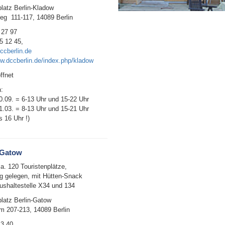
atz Berlin-Kladow
eg 111-117, 14089 Berlin
 27 97
5 12 45,
ccberlin.de
ww.dccberlin.de/index.php/kladow
ffnet
:
0.09. = 6-13 Uhr und 15-22 Uhr
1.03. = 8-13 Uhr und 15-21 Uhr
s 16 Uhr !)
 Gatow
ca. 120 Touristenplätze,
g gelegen, mit Hütten-Snack
Bushaltestelle X34 und 134
atz Berlin-Gatow
 207-213, 14089 Berlin
43 40